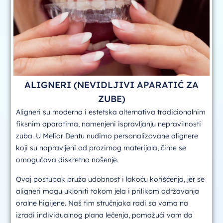
ALIGNERI (NEVIDLJIVI APARATIĆ ZA
ZUBE)
Aligneri su moderna i estetska alternativa tradicionalnim
fiksnim aparatima, namenjeni ispravljanju nepravilnosti
zuba. U Melior Dentu nudimo personalizovane alignere
koji su napravljeni od prozirnog materijala, čime se
omogućava diskretno nošenje.
Ovaj postupak pruža udobnost i lakoću korišćenja, jer se
aligneri mogu ukloniti tokom jela i prilikom održavanja
oralne higijene. Naš tim stručnjaka radi sa vama na
izradi individualnog plana lečenja, pomažući vam da